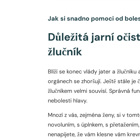
Jak si snadno pomoci od boles
Důležitá jarní očis
žlučník
Blíží se konec vlády jater a žlučník
orgánech se zhoršují. Ještě stále je 
žlučníkem velmi souvisí. Správná funk
nebolesti hlavy.
Mnozí z vás, zejména ženy, si v tomto
novoluním, s úplnkem, s přetažením, 
nenapijete, že vám klesne vám krev