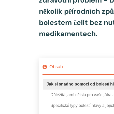
zdravotní problém - b
několik přírodních z
bolestem čelit bez nu
medikamentech.
Obsah
Jak si snadno pomoci od bolestí h
Důležitá jarní očista pro vaše játra 
Specifické typy bolestí hlavy a jejic