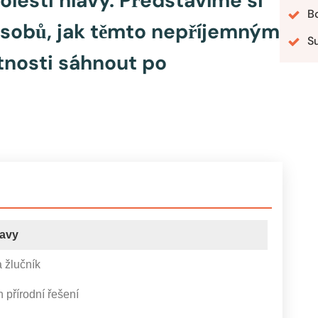
olesti hlavy. Představíme si
B
působů, jak těmto nepříjemným
S
tnosti sáhnout po
lavy
a žlučník
h přírodní řešení