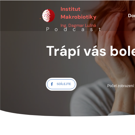
Institut
Do
Makrobiotiky
Ing. Dagmar Lužná
Podcast
Trápí vás bol
SDÍLEJTE
Počet zobrazení