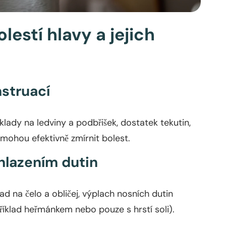
lestí hlavy a jejich
nstruací
lady na ledviny a podbřišek, dostatek tekutin,
mohou efektivně zmírnit bolest.
hlazením dutin
 na čelo a obličej, výplach nosních dutin
říklad heřmánkem nebo pouze s hrstí soli).