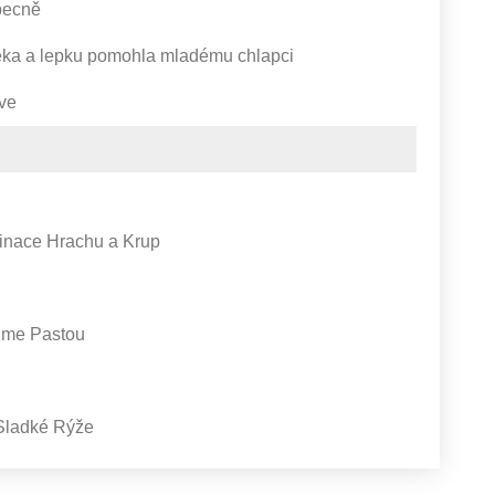
obecně
léka a lepku pomohla mladému chlapci
ve
binace Hrachu a Krup
 Ume Pastou
 Sladké Rýže