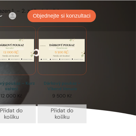
zen 1. – 2. z 10 výsledků
Objednejte si konzultaci
snadno pomoci
vý poukaz – Kurz
Dárkový poukaz –
vaření
Víkend Venuše
12 000
Kč
9 500
Kč
Přidat do
Přidat do
košíku
košíku