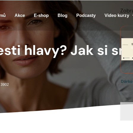
Zobra
mů
Akce
E-shop
Blog
Podcasty
Video kurzy
esti hlavy? Jak si 
Dárko
: 3902