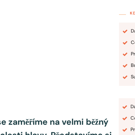
K
D
Co
P
B
S
D
Co
e zaměříme na velmi běžný
Pr