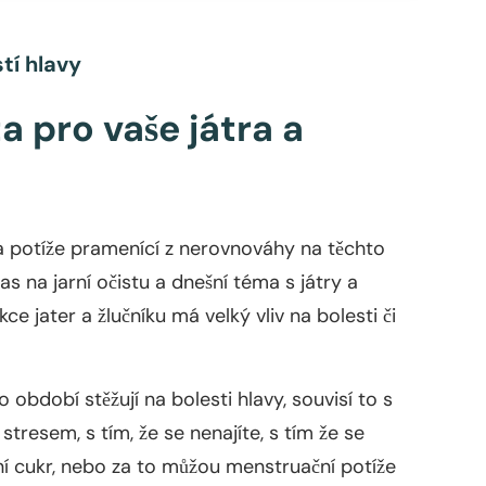
tí hlavy
ta pro vaše játra a
u a potíže pramenící z nerovnováhy na těchto
čas na jarní očistu a dnešní téma s játry a
ce jater a žlučníku má velký vliv na bolesti či
 období stěžují na bolesti hlavy, souvisí to s
stresem, s tím, že se nenajíte, s tím že se
ní cukr, nebo za to můžou menstruační potíže