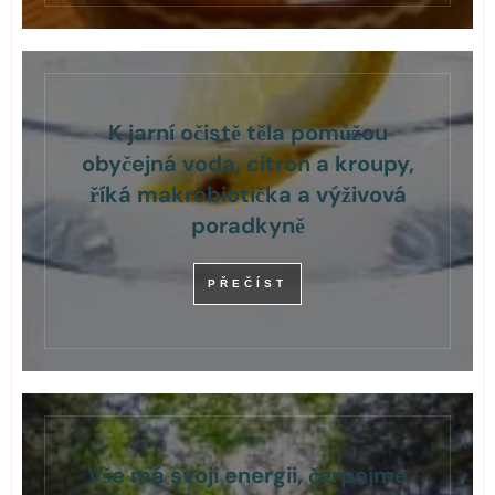
K jarní očistě těla pomůžou
obyčejná voda, citron a kroupy,
říká makrobiotička a výživová
poradkyně
PŘEČÍST
Vše má svoji energii, čerpejme