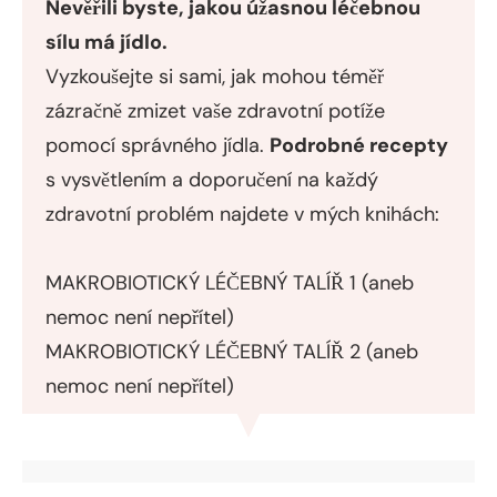
Nevěřili byste, jakou úžasnou léčebnou
sílu má jídlo.
Vyzkoušejte si sami, jak mohou téměř
zázračně zmizet vaše zdravotní potíže
pomocí správného jídla.
Podrobné recepty
s vysvětlením a doporučení na každý
zdravotní problém najdete v mých knihách:
MAKROBIOTICKÝ LÉČEBNÝ TALÍŘ
1 (aneb
nemoc není nepřítel)
MAKROBIOTICKÝ LÉČEBNÝ TALÍŘ
2 (aneb
nemoc není nepřítel)