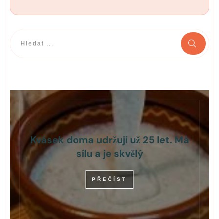
Kvásek doma udržuji už 25 let. Má
sílu a je skvělý
PŘEČÍST