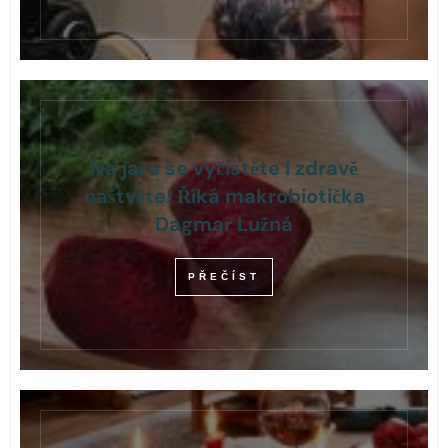
Na jaře se vyčistěte i zdravě
naštvěte! Říká makrobiotička
Dagmar Lužná
PŘEČÍST