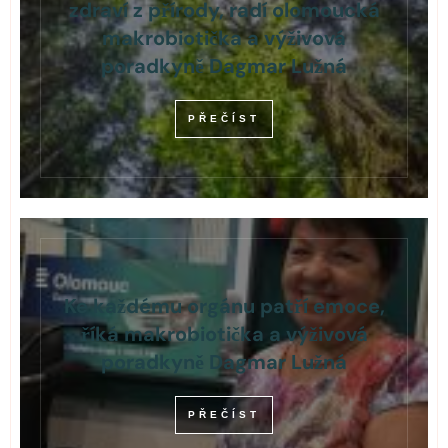
zdraví z přírody, radí olomoucká
makrobiotička a výživová
poradkyně Dagmar Lužná
PŘEČÍST
Ke každému orgánu patří emoce,
říká makrobiotička a výživová
poradkyně Dagmar Lužná
PŘEČÍST