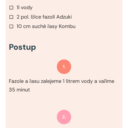
1l vody
2 pol. lžíce fazolí Adzuki
10 cm suché řasy Kombu
Postup
1.
Fazole a řasu zalejeme 1 litrem vody a vaříme
35 minut
2.