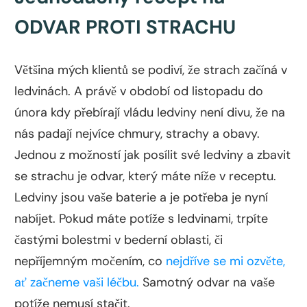
ODVAR PROTI STRACHU
Většina mých klientů se podiví, že strach začíná v
ledvinách. A právě v období od listopadu do
února kdy přebírají vládu ledviny není divu, že na
nás padají nejvíce chmury, strachy a obavy.
Jednou z možností jak posílit své ledviny a zbavit
se strachu je odvar, který máte níže v receptu.
Ledviny jsou vaše baterie a je potřeba je nyní
nabíjet. Pokud máte potíže s ledvinami, trpíte
častými bolestmi v bederní oblasti, či
nepříjemným močením, co
nejdříve se mi ozvěte,
ať začneme vaši léčbu.
Samotný odvar na vaše
potíže nemusí stačit.