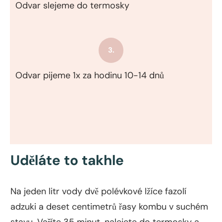
Odvar slejeme do termosky
3.
Odvar pijeme 1x za hodinu 10-14 dnů
Uděláte to takhle
Na jeden litr vody dvě polévkové lžíce fazolí
adzuki a deset centimetrů řasy kombu v suchém
stavu. Vaříte 35 minut, nalejete do termosky a