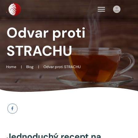
Odvar proti
STRACHU
Home
|
Blog
|
Odvar proti STRACHU
Jednoduchý recept na