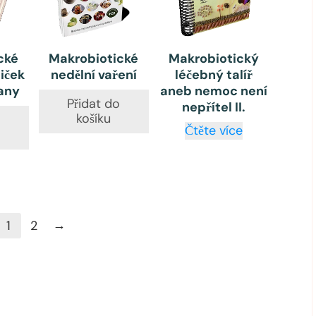
cké
Makrobiotické
Makrobiotický
iček
nedělní vaření
léčebný talíř
lany
aneb nemoc není
Přidat do
nepřítel II.
košíku
o
Čtěte více
→
1
2