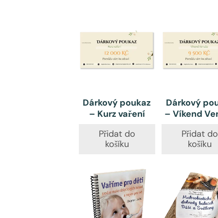
Dárkový poukaz
Dárkový po
– Kurz vaření
– Víkend Ve
Přidat do
Přidat d
košíku
košíku