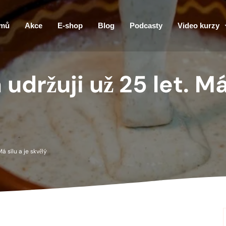
mů
Akce
E-shop
Blog
Podcasty
Video kurzy
držuji už 25 let. Má 
á sílu a je skvělý