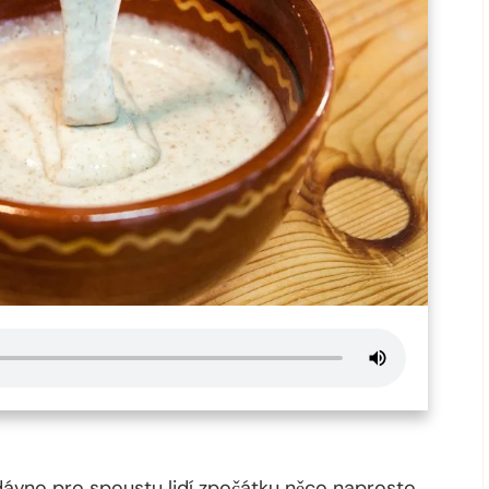
dávno pro spoustu lidí zpočátku něco naprosto