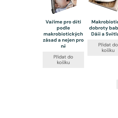
Vaříme pro děti
Makrobioti
podle
dobroty bab
makrobiotických
Dáši a Svět
zásad a nejen pro
Přidat d
ně
košíku
Přidat do
košíku