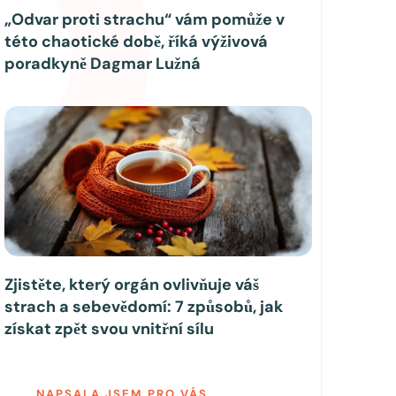
„Odvar proti strachu“ vám pomůže v
této chaotické době, říká výživová
poradkyně Dagmar Lužná
Zjistěte, který orgán ovlivňuje váš
strach a sebevědomí: 7 způsobů, jak
získat zpět svou vnitřní sílu
NAPSALA JSEM PRO VÁS