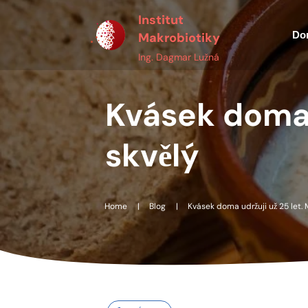
Institut
Do
Makrobiotiky
Ing. Dagmar Lužná
Kvásek doma u
skvělý
Home
|
Blog
|
Kvásek doma udržuji už 25 let. M