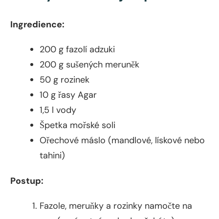
Ingredience:
200 g fazolí adzuki
200 g sušených meruněk
50 g rozinek
10 g řasy Agar
1,5 l vody
Špetka mořské soli
Ořechové máslo (mandlové, lískové nebo
tahini)
Postup:
Fazole, meruňky a rozinky namočte na