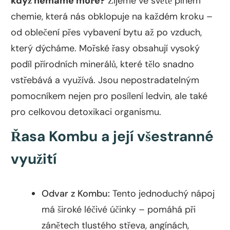
když nemáme moře?
Žijeme ve světě plném
chemie, která nás obklopuje na každém kroku –
od oblečení přes vybavení bytu až po vzduch,
který dýcháme. Mořské řasy obsahují vysoký
podíl přírodních minerálů, které tělo snadno
vstřebává a využívá. Jsou nepostradatelným
pomocníkem nejen pro posílení ledvin, ale také
pro celkovou detoxikaci organismu.
Řasa Kombu a její všestranné
využití
Odvar z Kombu:
Tento jednoduchý nápoj
má široké léčivé účinky – pomáhá při
zánětech tlustého střeva, angínách,