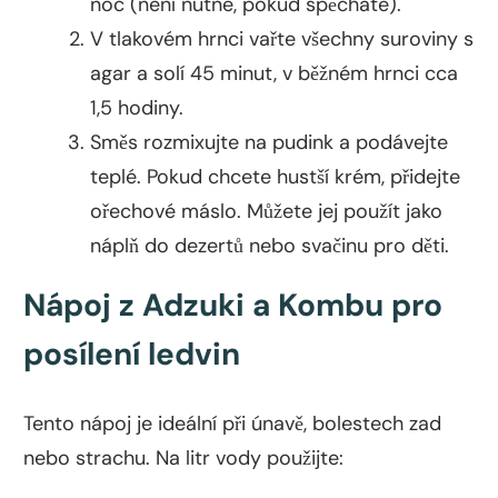
noc (není nutné, pokud spěcháte).
V tlakovém hrnci vařte všechny suroviny s
agar a solí 45 minut, v běžném hrnci cca
1,5 hodiny.
Směs rozmixujte na pudink a podávejte
teplé. Pokud chcete hustší krém, přidejte
ořechové máslo. Můžete jej použít jako
náplň do dezertů nebo svačinu pro děti.
Nápoj z Adzuki a Kombu pro
posílení ledvin
Tento nápoj je ideální při únavě, bolestech zad
nebo strachu. Na litr vody použijte: