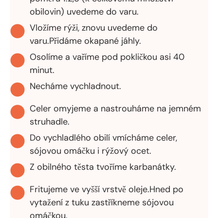
obilovin) uvedeme do varu.
Vložíme rýži, znovu uvedeme do
varu.Přidáme okapané jáhly.
Osolíme a vaříme pod pokličkou asi 40
minut.
Necháme vychladnout.
Celer omyjeme a nastrouháme na jemném
struhadle.
Do vychladlého obilí vmícháme celer,
sójovou omáčku i rýžový ocet.
Z obilného těsta tvoříme karbanátky.
Fritujeme ve vyšší vrstvě oleje.Hned po
vytažení z tuku zastříkneme sójovou
omáčkou.