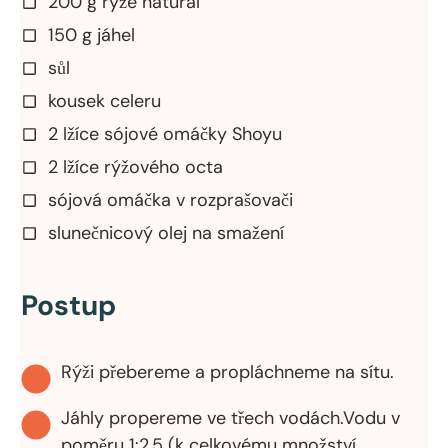
200 g rýže natural
150 g jáhel
sůl
kousek celeru
2 lžíce sójové omáčky Shoyu
2 lžíce rýžového octa
sójová omáčka v rozprašovači
slunečnicový olej na smažení
Postup
Rýži přebereme a propláchneme na sítu.
Jáhly propereme ve třech vodách.Vodu v
poměru 1:2,5 (k celkovému množství