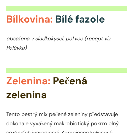
Bílkovina:
Bílé fazole
obsažena v sladkokysel. pol.vce
(recept viz
Polévka)
Zelenina:
Pečená
zelenina
Tento pestrý mix pečené zeleniny představuje
dokonale vyvážený makrobiotický pokrm plný
sezónních ingrediencí. Kombinace kořenové