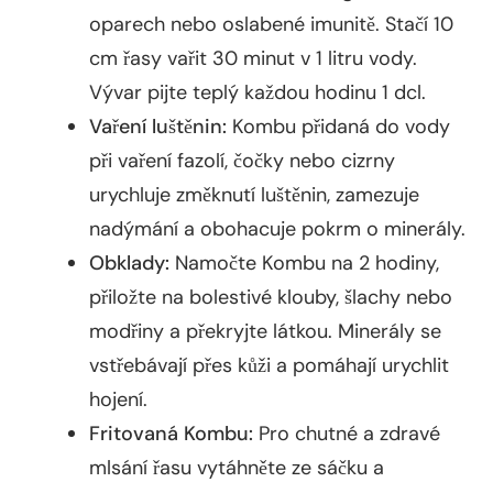
oparech nebo oslabené imunitě. Stačí 10
cm řasy vařit 30 minut v 1 litru vody.
Vývar pijte teplý každou hodinu 1 dcl.
Vaření luštěnin:
Kombu přidaná do vody
při vaření fazolí, čočky nebo cizrny
urychluje změknutí luštěnin, zamezuje
nadýmání a obohacuje pokrm o minerály.
Obklady:
Namočte Kombu na 2 hodiny,
přiložte na bolestivé klouby, šlachy nebo
modřiny a překryjte látkou. Minerály se
vstřebávají přes kůži a pomáhají urychlit
hojení.
Fritovaná Kombu:
Pro chutné a zdravé
mlsání řasu vytáhněte ze sáčku a