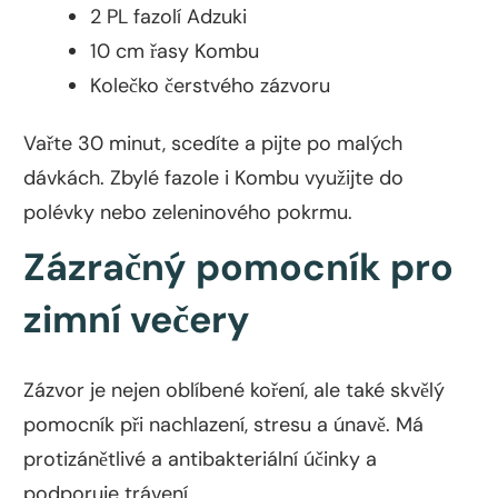
2 PL fazolí Adzuki
10 cm řasy Kombu
Kolečko čerstvého zázvoru
Vařte 30 minut, scedíte a pijte po malých
dávkách. Zbylé fazole i Kombu využijte do
polévky nebo zeleninového pokrmu.
Zázračný pomocník pro
zimní večery
Zázvor je nejen oblíbené koření, ale také skvělý
pomocník při nachlazení, stresu a únavě. Má
protizánětlivé a antibakteriální účinky a
podporuje trávení.