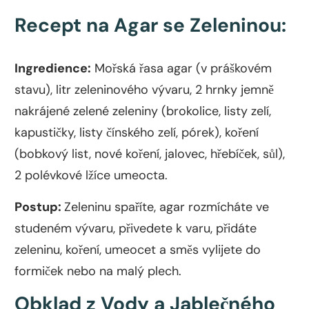
Recept na Agar se Zeleninou:
Ingredience:
Mořská řasa agar (v práškovém
stavu), litr zeleninového vývaru, 2 hrnky jemně
nakrájené zelené zeleniny (brokolice, listy zelí,
kapustičky, listy čínského zelí, pórek), koření
(bobkový list, nové koření, jalovec, hřebíček, sůl),
2 polévkové lžíce umeocta.
Postup:
Zeleninu spaříte, agar rozmícháte ve
studeném vývaru, přivedete k varu, přidáte
zeleninu, koření, umeocet a směs vylijete do
formiček nebo na malý plech.
Obklad z Vody a Jablečného