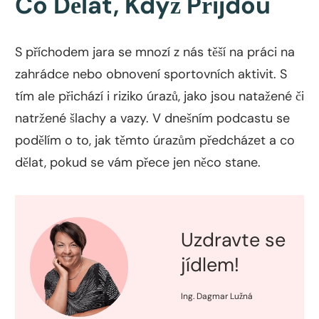
Co Dělat, Když Přijdou
S příchodem jara se mnozí z nás těší na práci na
zahrádce nebo obnovení sportovních aktivit. S
tím ale přichází i riziko úrazů, jako jsou natažené či
natržené šlachy a vazy. V dnešním podcastu se
podělím o to, jak těmto úrazům předcházet a co
dělat, pokud se vám přece jen něco stane.
Uzdravte se
jídlem!
Ing. Dagmar Lužná