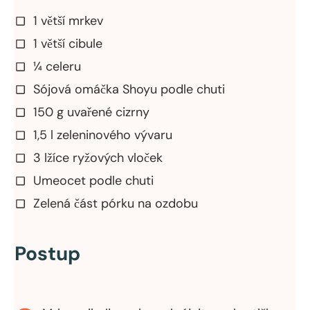
1 větší mrkev
1 větší cibule
¼ celeru
Sójová omáčka Shoyu podle chuti
150 g uvařené cizrny
1,5 l zeleninového vývaru
3 lžíce ryžových vloček
Umeocet podle chuti
Zelená část pórku na ozdobu
Postup