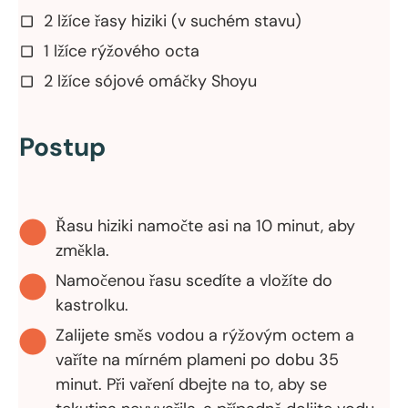
2 lžíce řasy hiziki (v suchém stavu)
1 lžíce rýžového octa
2 lžíce sójové omáčky Shoyu
Postup
Řasu hiziki namočte asi na 10 minut, aby
změkla.
Namočenou řasu scedíte a vložíte do
kastrolku.
Zalijete směs vodou a rýžovým octem a
vaříte na mírném plameni po dobu 35
minut. Při vaření dbejte na to, aby se