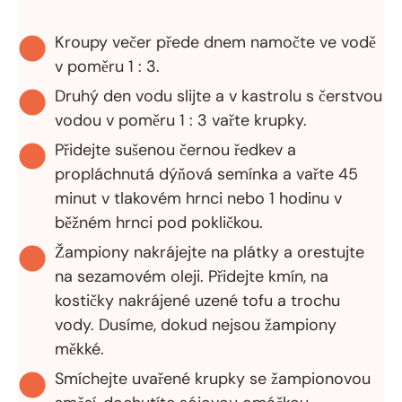
Kroupy večer přede dnem namočte ve vodě
v poměru 1 : 3.
Druhý den vodu slijte a v kastrolu s čerstvou
vodou v poměru 1 : 3 vařte krupky.
Přidejte sušenou černou ředkev a
propláchnutá dýňová semínka a vařte 45
minut v tlakovém hrnci nebo 1 hodinu v
běžném hrnci pod pokličkou.
Žampiony nakrájejte na plátky a orestujte
na sezamovém oleji. Přidejte kmín, na
kostičky nakrájené uzené tofu a trochu
vody. Dusíme, dokud nejsou žampiony
měkké.
Smíchejte uvařené krupky se žampionovou