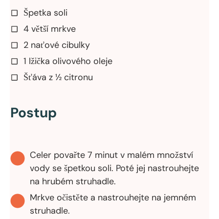
Špetka soli
4 větší mrkve
2 naťové cibulky
1 lžička olivového oleje
Šťáva z ½ citronu
Postup
Celer povařte 7 minut v malém množství
vody se špetkou soli. Poté jej nastrouhejte
na hrubém struhadle.
Mrkve očistěte a nastrouhejte na jemném
struhadle.