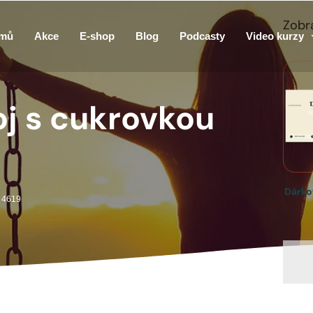
Zobra
mů
Akce
E-shop
Blog
Podcasty
Video kurzy
oj s cukrovkou
Dárko
: 4619