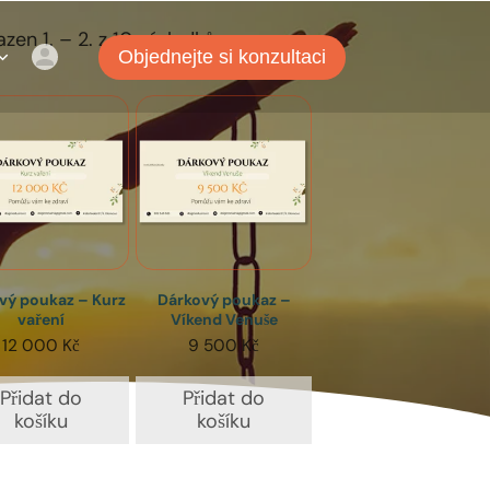
zen 1. – 2. z 10 výsledků
Objednejte si konzultaci
vý poukaz – Kurz
Dárkový poukaz –
vaření
Víkend Venuše
12 000
Kč
9 500
Kč
Přidat do
Přidat do
košíku
košíku