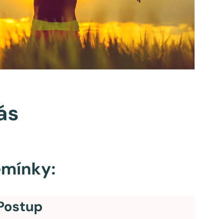
ás
emínky:
Postup