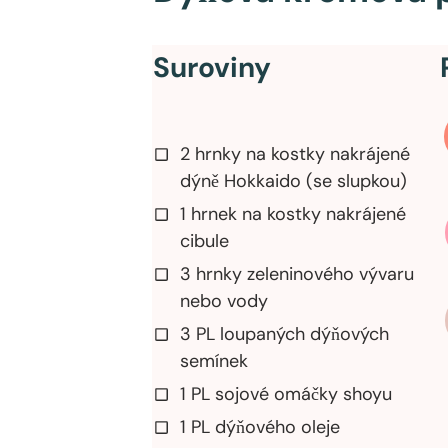
Suroviny
2 hrnky na kostky nakrájené
dýně Hokkaido (se slupkou)
1 hrnek na kostky nakrájené
cibule
3 hrnky zeleninového vývaru
nebo vody
3 PL loupaných dýňových
semínek
1 PL sojové omáčky shoyu
1 PL dýňového oleje