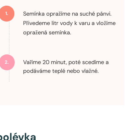
Semínka opražíme na suché pánvi.
1.
Přivedeme litr vody k varu a vložíme
opražená semínka.
Vaříme 20 minut, poté scedíme a
2.
podáváme teplé nebo vlažné.
polévka