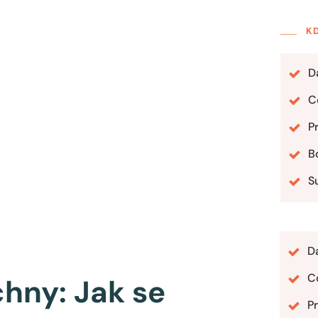
K
D
Co
P
B
S
D
Co
chny: Jak se
Pr