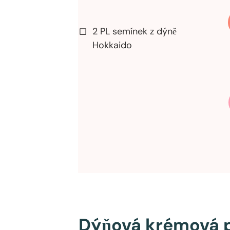
2 PL semínek z dýně
Hokkaido
Dýňová krémová 