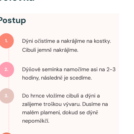
Postup
Dýni očistíme a nakrájíme na kostky.
1.
Cibuli jemně nakrájíme.
Dýňové semínka namočíme asi na 2-3
2.
hodiny, následně je scedíme.
Do hrnce vložíme cibuli a dýni a
3.
zalijeme troškou vývaru. Dusíme na
malém plameni, dokud se dýně
nepoměkčí.