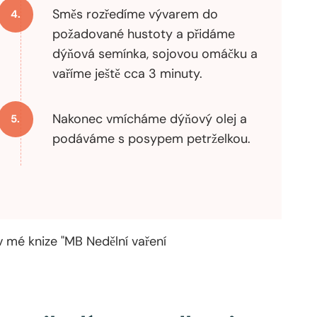
Směs rozředíme vývarem do
4.
požadované hustoty a přidáme
dýňová semínka, sojovou omáčku a
vaříme ještě cca 3 minuty.
Nakonec vmícháme dýňový olej a
5.
podáváme s posypem petrželkou.
 v mé knize "MB Nedělní vaření