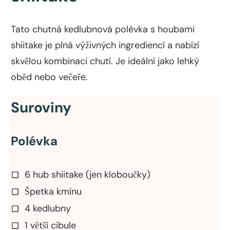
Tato chutná kedlubnová polévka s houbami
shiitake je plná výživných ingrediencí a nabízí
skvělou kombinaci chutí. Je ideální jako lehký
oběd nebo večeře.
Suroviny
Polévka
6 hub shiitake (jen kloboučky)
Špetka kmínu
4 kedlubny
1 větší cibule