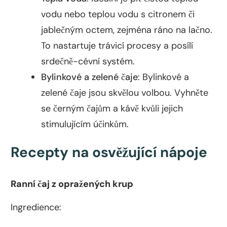
vodu nebo teplou vodu s citronem či
jablečným octem, zejména ráno na lačno.
To nastartuje trávicí procesy a posílí
srdečně-cévní systém.
Bylinkové a zelené čaje
: Bylinkové a
zelené čaje jsou skvělou volbou. Vyhněte
se černým čajům a kávě kvůli jejich
stimulujícím účinkům.
Recepty na osvěžující nápoje
Ranní čaj z opražených krup
Ingredience: