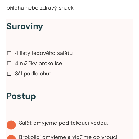
příloha nebo zdravý snack.
Suroviny
4 listy ledového salátu
4 růžičky brokolice
Sůl podle chuti
Postup
Salát omyjeme pod tekoucí vodou.
Brokolici omyjeme a vložíme do vroucí