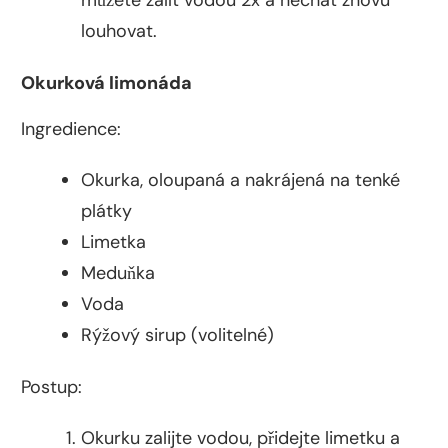
můžete zalít vodou 2x a nechat znovu
louhovat.
Okurková limonáda
Ingredience:
Okurka, oloupaná a nakrájená na tenké
plátky
Limetka
Meduňka
Voda
Rýžový sirup (volitelné)
Postup:
Okurku zalijte vodou, přidejte limetku a