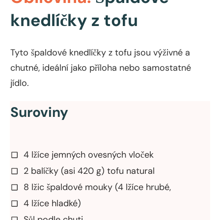
knedlíčky z tofu
Tyto špaldové knedlíčky z tofu jsou výživné a
chutné, ideální jako příloha nebo samostatné
jídlo.
Suroviny
4 lžíce jemných ovesných vloček
2 balíčky (asi 420 g) tofu natural
8 lžic špaldové mouky (4 lžíce hrubé,
4 lžíce hladké)
Sůl podle chuti