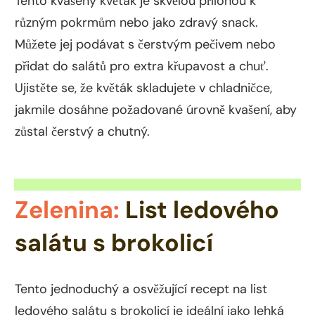
Tento kvašený květák je skvělou přílohou k
různým pokrmům nebo jako zdravý snack.
Můžete jej podávat s čerstvým pečivem nebo
přidat do salátů pro extra křupavost a chuť.
Ujistěte se, že květák skladujete v chladničce,
jakmile dosáhne požadované úrovně kvašení, aby
zůstal čerstvý a chutný.
Zelenina:
List ledového
salátu s brokolicí
Tento jednoduchý a osvěžující recept na list
ledového salátu s brokolicí je ideální jako lehká