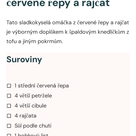
červené řepy a rajčat
Tato sladkokyselá omáčka z červené řepy a rajčat
je výborným doplňkem k špaldovým knedlíčkům z
tofu a jiným pokrmům.
Suroviny
1 střední červená řepa
4 větší petržele
4 větší cibule
4 rajčata
Sůl podle chuti
1 bobkový list