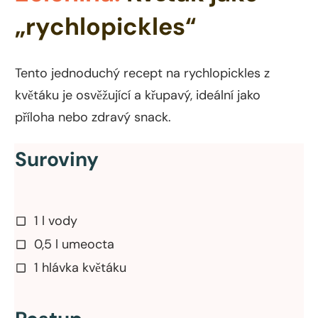
„rychlopickles“
Tento jednoduchý recept na rychlopickles z
květáku je osvěžující a křupavý, ideální jako
příloha nebo zdravý snack.
Suroviny
1 l vody
0,5 l umeocta
1 hlávka květáku