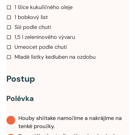
1 lžíce kukuřičného oleje
1 bobkový list
Sůl podle chuti
1,5 l zeleninového vývaru
Umeocet podle chuti
Mladé lístky kedluben na ozdobu
Postup
Polévka
Houby shiitake namočíme a nakrájíme na
tenké proužky.