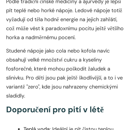
Podle tradiční čínské medicíny a ájurvédy je lepší
pít teplé nebo horké nápoje. Ledové nápoje totiž
vyžadují od těla hodně energie na jejich zahřátí,
což může vést k paradoxnímu pocitu ještě většího
horka a nadměrnému pocení.
Studené nápoje jako cola nebo kofola navíc
obsahují velké množství cukru a kyseliny
fosforečné, které mohou poškodit žaludek a
slinivku. Pro děti jsou pak ještě škodlivější, a to i ve
variantě "zero", kde jsou nahrazeny chemickými
sladidly.
Doporučení pro pití v létě
Teplá voda
: Ideální je pít čistou teplou