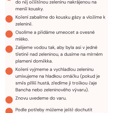
do něj očištěnou zeleninu nakrájenou na
menší kousky.
Koření zabalíme do kousku gázy a vložíme k
zelenině.
Osolíme a přidáme umeocet a ovesné
mléko.
Zalijeme vodou tak, aby byla asi v jedné
třetině nad zeleninou, a dusíme na mírném
plameni doměkka.
Koření vyjmeme a vychladlou zeleninu
umixujeme na hladkou omáčku (pokud je
směs příliš hustá, zředíme ji troškou čaje
Bancha nebo zeleninového vývaru).
Znovu uvedeme do varu.
Podle potřeby můžeme ještě dochutit