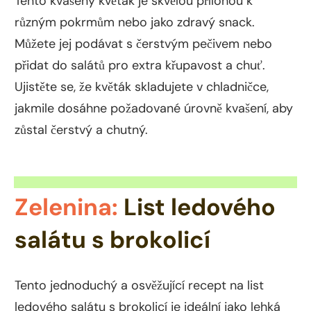
Tento kvašený květák je skvělou přílohou k
různým pokrmům nebo jako zdravý snack.
Můžete jej podávat s čerstvým pečivem nebo
přidat do salátů pro extra křupavost a chuť.
Ujistěte se, že květák skladujete v chladničce,
jakmile dosáhne požadované úrovně kvašení, aby
zůstal čerstvý a chutný.
Zelenina:
List ledového
salátu s brokolicí
Tento jednoduchý a osvěžující recept na list
ledového salátu s brokolicí je ideální jako lehká