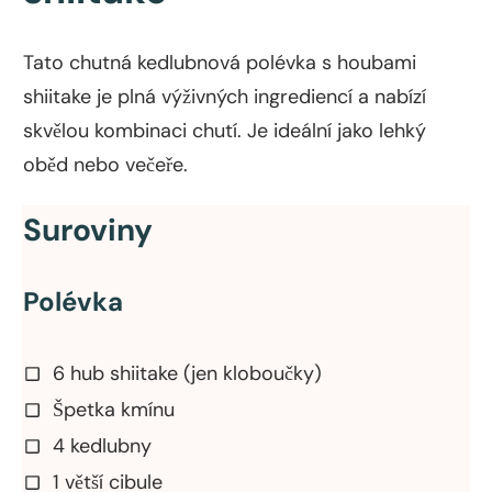
Tato chutná kedlubnová polévka s houbami
shiitake je plná výživných ingrediencí a nabízí
skvělou kombinaci chutí. Je ideální jako lehký
oběd nebo večeře.
Suroviny
Polévka
6 hub shiitake (jen kloboučky)
Špetka kmínu
4 kedlubny
1 větší cibule