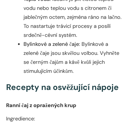
vodu nebo teplou vodu s citronem či
jablečným octem, zejména ráno na lačno.
To nastartuje trávicí procesy a posílí
srdečně-cévní systém.
Bylinkové a zelené čaje
: Bylinkové a
zelené čaje jsou skvělou volbou. Vyhněte
se černým čajům a kávě kvůli jejich
stimulujícím účinkům.
Recepty na osvěžující nápoje
Ranní čaj z opražených krup
Ingredience: