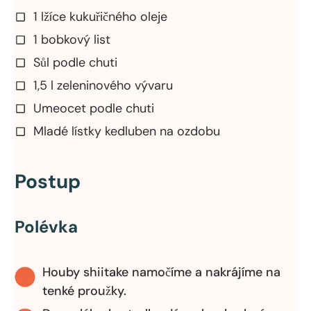
1 lžíce kukuřičného oleje
1 bobkový list
Sůl podle chuti
1,5 l zeleninového vývaru
Umeocet podle chuti
Mladé lístky kedluben na ozdobu
Postup
Polévka
Houby shiitake namočíme a nakrájíme na
tenké proužky.