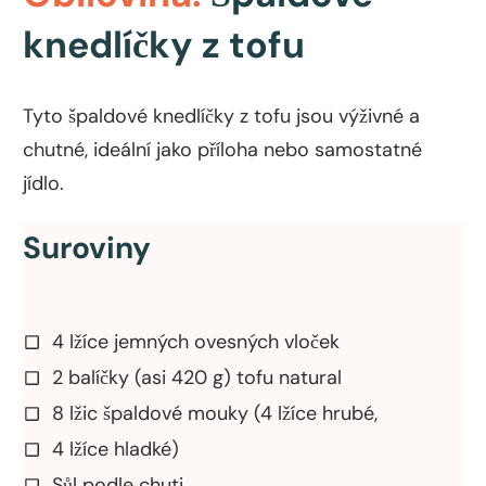
knedlíčky z tofu
Tyto špaldové knedlíčky z tofu jsou výživné a
chutné, ideální jako příloha nebo samostatné
jídlo.
Suroviny
4 lžíce jemných ovesných vloček
2 balíčky (asi 420 g) tofu natural
8 lžic špaldové mouky (4 lžíce hrubé,
4 lžíce hladké)
Sůl podle chuti