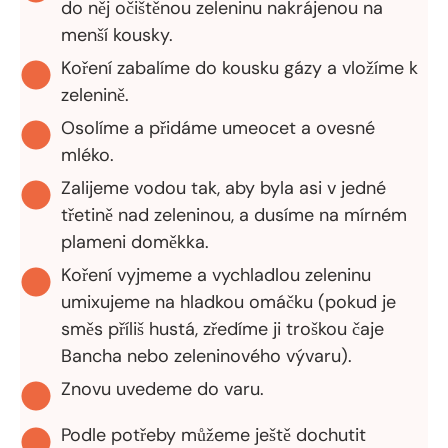
do něj očištěnou zeleninu nakrájenou na
menší kousky.
Koření zabalíme do kousku gázy a vložíme k
zelenině.
Osolíme a přidáme umeocet a ovesné
mléko.
Zalijeme vodou tak, aby byla asi v jedné
třetině nad zeleninou, a dusíme na mírném
plameni doměkka.
Koření vyjmeme a vychladlou zeleninu
umixujeme na hladkou omáčku (pokud je
směs příliš hustá, zředíme ji troškou čaje
Bancha nebo zeleninového vývaru).
Znovu uvedeme do varu.
Podle potřeby můžeme ještě dochutit