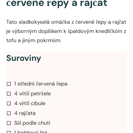
červené řepy a rajčat
Tato sladkokyselá omáčka z červené řepy a rajčat
je výborným doplňkem k špaldovým knedlíčkům z
tofu a jiným pokrmům.
Suroviny
1 střední červená řepa
4 větší petržele
4 větší cibule
4 rajčata
Sůl podle chuti
1 bobkový list