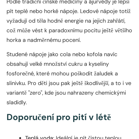
Podle tradiční čínské medicíny a ájurvédy je lepší
pít teplé nebo horké nápoje. Ledové nápoje totiž
vyžadují od těla hodně energie na jejich zahřátí,
což může vést k paradoxnímu pocitu ještě většího
horka a nadměrnému pocení.
Studené nápoje jako cola nebo kofola navíc
obsahují velké množství cukru a kyseliny
fosforečné, které mohou poškodit žaludek a
slinivku. Pro děti jsou pak ještě škodlivější, a to i ve
variantě "zero", kde jsou nahrazeny chemickými
sladidly.
Doporučení pro pití v létě
Teplá voda
: Ideální je pít čistou teplou