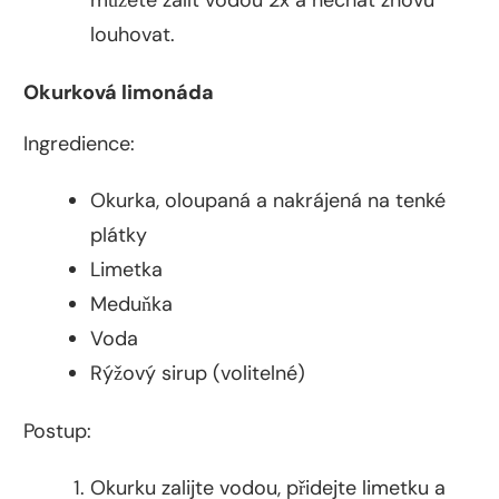
můžete zalít vodou 2x a nechat znovu
louhovat.
Okurková limonáda
Ingredience:
Okurka, oloupaná a nakrájená na tenké
plátky
Limetka
Meduňka
Voda
Rýžový sirup (volitelné)
Postup:
Okurku zalijte vodou, přidejte limetku a