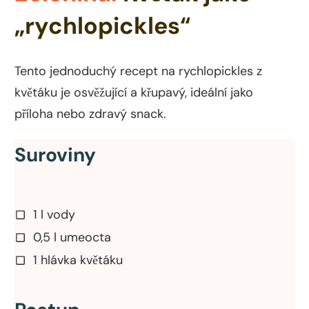
„rychlopickles“
Tento jednoduchý recept na rychlopickles z
květáku je osvěžující a křupavý, ideální jako
příloha nebo zdravý snack.
Suroviny
1 l vody
0,5 l umeocta
1 hlávka květáku