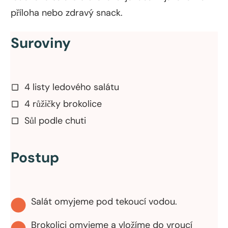
příloha nebo zdravý snack.
Suroviny
4 listy ledového salátu
4 růžičky brokolice
Sůl podle chuti
Postup
Salát omyjeme pod tekoucí vodou.
Brokolici omyjeme a vložíme do vroucí