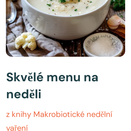
Skvělé menu na
neděli
z knihy Makrobiotické nedělní
vaření