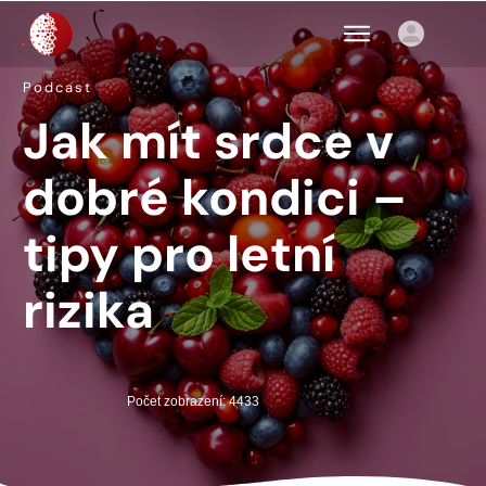
Podcast
Jak mít srdce v
dobré kondici –
tipy pro letní
rizika
Počet zobrazení: 4433