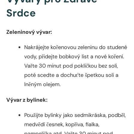
Srdce
Zeleninový vývar:
Nakrájejte kořenovou zeleninu do studené
vody, přidejte bobkový list a nové koření.
Vařte 30 minut pod pokličkou bez soli,
poté scedte a dochuťte špetkou soli a
lněným olejem.
Vývar z bylinek:
Použijte bylinky jako sedmikráska, podběl,
medvědí česnek, kopřiva, fialka,
pampeliška atd. Vařte 30 minut pod