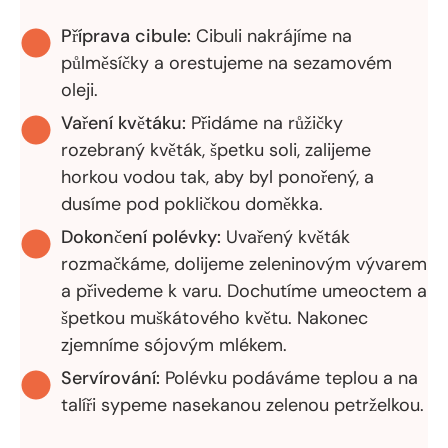
Příprava cibule:
Cibuli nakrájíme na
půlměsíčky a orestujeme na sezamovém
oleji.
Vaření květáku:
Přidáme na růžičky
rozebraný květák, špetku soli, zalijeme
horkou vodou tak, aby byl ponořený, a
dusíme pod pokličkou doměkka.
Dokončení polévky:
Uvařený květák
rozmačkáme, dolijeme zeleninovým vývarem
a přivedeme k varu. Dochutíme umeoctem a
špetkou muškátového květu. Nakonec
zjemníme sójovým mlékem.
Servírování:
Polévku podáváme teplou a na
talíři sypeme nasekanou zelenou petrželkou.