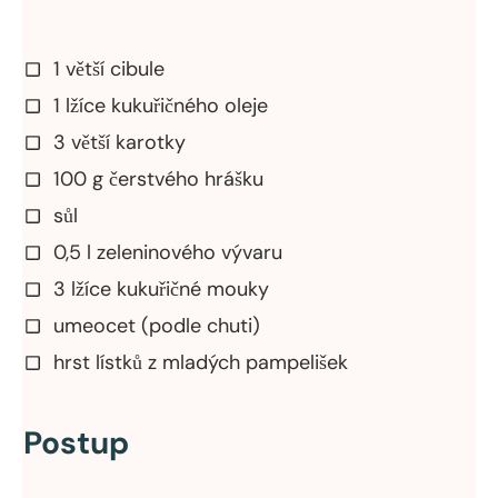
1 větší cibule
1 lžíce kukuřičného oleje
3 větší karotky
100 g čerstvého hrášku
sůl
0,5 l zeleninového vývaru
3 lžíce kukuřičné mouky
umeocet (podle chuti)
hrst lístků z mladých pampelišek
Postup