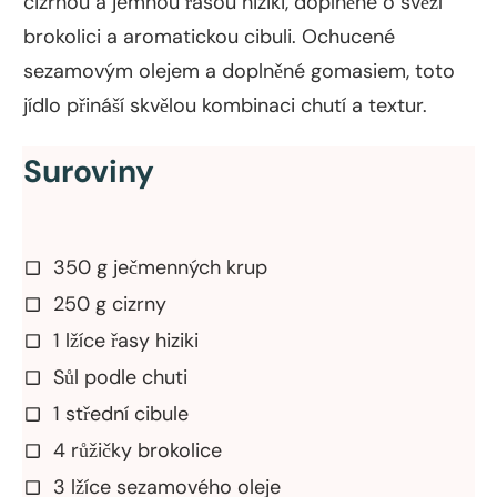
cizrnou a jemnou řasou hiziki, doplněné o svěží
brokolici a aromatickou cibuli. Ochucené
sezamovým olejem a doplněné gomasiem, toto
jídlo přináší skvělou kombinaci chutí a textur.
Suroviny
350 g ječmenných krup
250 g cizrny
1 lžíce řasy hiziki
Sůl podle chuti
1 střední cibule
4 růžičky brokolice
3 lžíce sezamového oleje