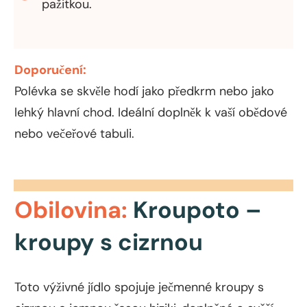
pažitkou.
Doporučení:
Polévka se skvěle hodí jako předkrm nebo jako
lehký hlavní chod. Ideální doplněk k vaší obědové
nebo večeřové tabuli.
Obilovina:
Kroupoto –
kroupy s cizrnou
Toto výživné jídlo spojuje ječmenné kroupy s