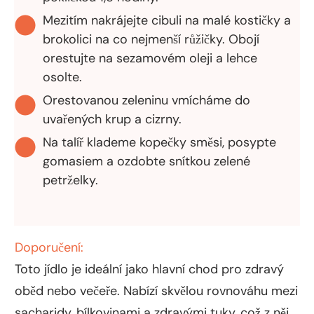
Mezitím nakrájejte cibuli na malé kostičky a
brokolici na co nejmenší růžičky. Obojí
orestujte na sezamovém oleji a lehce
osolte.
Orestovanou zeleninu vmícháme do
uvařených krup a cizrny.
Na talíř klademe kopečky směsi, posypte
gomasiem a ozdobte snítkou zelené
petrželky.
Doporučení:
Toto jídlo je ideální jako hlavní chod pro zdravý
oběd nebo večeře. Nabízí skvělou rovnováhu mezi
sacharidy, bílkovinami a zdravými tuky, což z něj