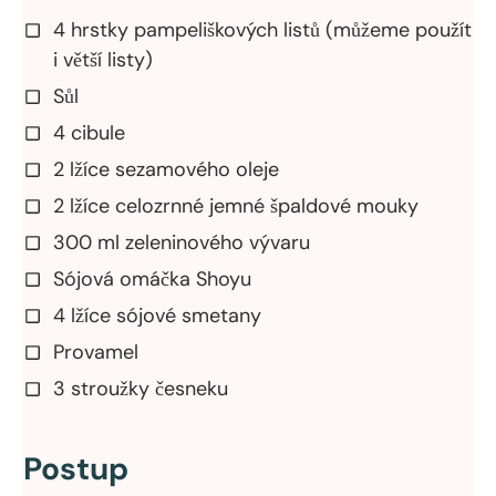
4 hrstky pampeliškových listů (můžeme použít
i větší listy)
Sůl
4 cibule
2 lžíce sezamového oleje
2 lžíce celozrnné jemné špaldové mouky
300 ml zeleninového vývaru
Sójová omáčka Shoyu
4 lžíce sójové smetany
Provamel
3 stroužky česneku
Postup