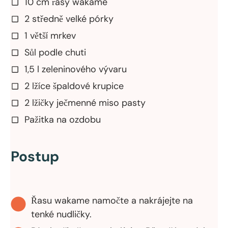
10 cm řasy wakame
2 středně velké pórky
1 větší mrkev
Sůl podle chuti
1,5 l zeleninového vývaru
2 lžíce špaldové krupice
2 lžičky ječmenné miso pasty
Pažitka na ozdobu
Postup
Řasu wakame namočte a nakrájejte na
tenké nudličky.