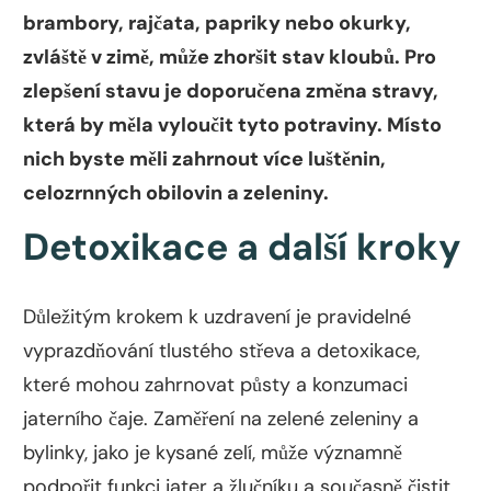
brambory, rajčata, papriky nebo okurky,
zvláště v zimě, může zhoršit stav kloubů. Pro
zlepšení stavu je doporučena změna stravy,
která by měla vyloučit tyto potraviny. Místo
nich byste měli zahrnout více luštěnin,
celozrnných obilovin a zeleniny.
Detoxikace a další kroky
Důležitým krokem k uzdravení je pravidelné
vyprazdňování tlustého střeva a detoxikace,
které mohou zahrnovat půsty a konzumaci
jaterního čaje. Zaměření na zelené zeleniny a
bylinky, jako je kysané zelí, může významně
podpořit funkci jater a žlučníku a současně čistit