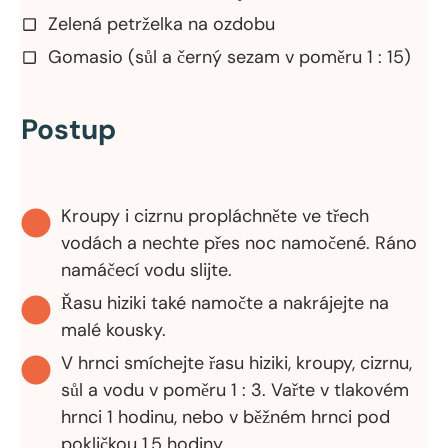
Zelená petrželka na ozdobu
Gomasio (sůl a černý sezam v poměru 1 : 15)
Postup
Kroupy i cizrnu propláchněte ve třech
vodách a nechte přes noc namočené. Ráno
namáčecí vodu slijte.
Řasu hiziki také namočte a nakrájejte na
malé kousky.
V hrnci smíchejte řasu hiziki, kroupy, cizrnu,
sůl a vodu v poměru 1 : 3. Vařte v tlakovém
hrnci 1 hodinu, nebo v běžném hrnci pod
pokličkou 1,5 hodiny.