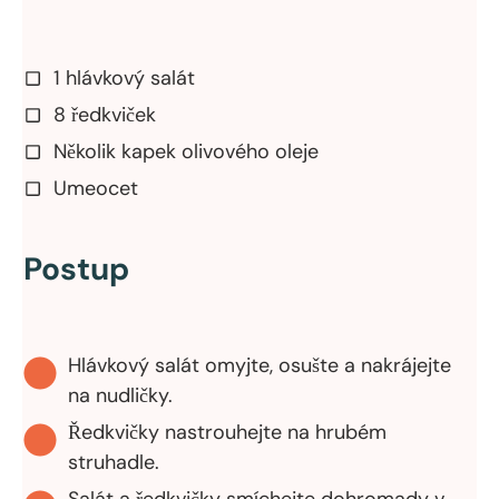
1 hlávkový salát
8 ředkviček
Několik kapek olivového oleje
Umeocet
Postup
Hlávkový salát omyjte, osušte a nakrájejte
na nudličky.
Ředkvičky nastrouhejte na hrubém
struhadle.
Salát a ředkvičky smíchejte dohromady v