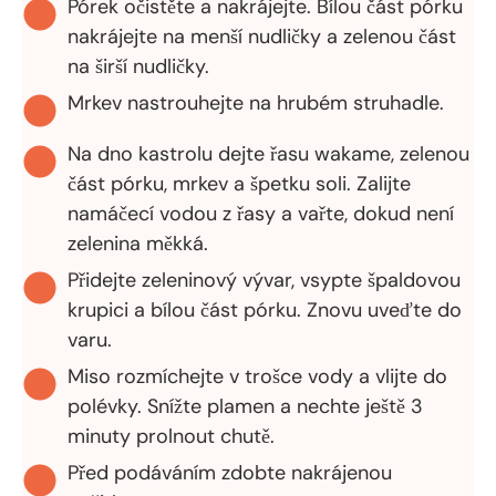
Pórek očistěte a nakrájejte. Bílou část pórku
nakrájejte na menší nudličky a zelenou část
na širší nudličky.
Mrkev nastrouhejte na hrubém struhadle.
Na dno kastrolu dejte řasu wakame, zelenou
část pórku, mrkev a špetku soli. Zalijte
namáčecí vodou z řasy a vařte, dokud není
zelenina měkká.
Přidejte zeleninový vývar, vsypte špaldovou
krupici a bílou část pórku. Znovu uveďte do
varu.
Miso rozmíchejte v trošce vody a vlijte do
polévky. Snížte plamen a nechte ještě 3
minuty prolnout chutě.
Před podáváním zdobte nakrájenou