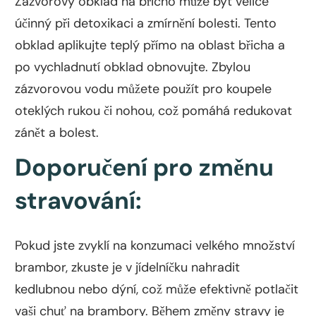
Zázvorový obklad na břicho může být velice
účinný při detoxikaci a zmírnění bolesti. Tento
obklad aplikujte teplý přímo na oblast břicha a
po vychladnutí obklad obnovujte. Zbylou
zázvorovou vodu můžete použít pro koupele
oteklých rukou či nohou, což pomáhá redukovat
zánět a bolest.
Doporučení pro změnu
stravování:
Pokud jste zvyklí na konzumaci velkého množství
brambor, zkuste je v jídelníčku nahradit
kedlubnou nebo dýní, což může efektivně potlačit
vaši chuť na brambory. Během změny stravy je