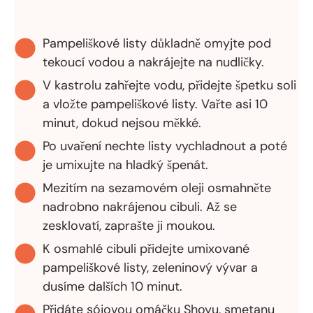
Pampeliškové listy důkladně omyjte pod
tekoucí vodou a nakrájejte na nudličky.
V kastrolu zahřejte vodu, přidejte špetku soli
a vložte pampeliškové listy. Vařte asi 10
minut, dokud nejsou měkké.
Po uvaření nechte listy vychladnout a poté
je umixujte na hladký špenát.
Mezitím na sezamovém oleji osmahněte
nadrobno nakrájenou cibuli. Až se
zesklovatí, zaprašte ji moukou.
K osmahlé cibuli přidejte umixované
pampeliškové listy, zeleninový vývar a
dusíme dalších 10 minut.
Přidáte sójovou omáčku Shoyu, smetanu