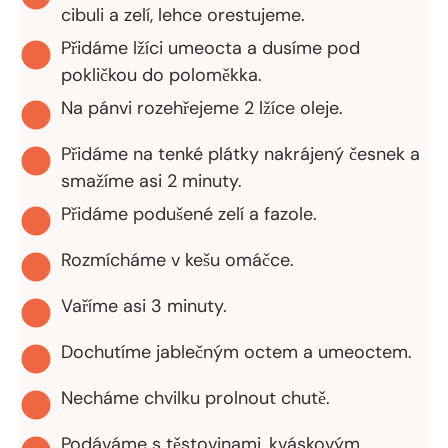
cibuli a zelí, lehce orestujeme.
Přidáme lžíci umeocta a dusíme pod
pokličkou do poloměkka.
Na pánvi rozehřejeme 2 lžíce oleje.
Přidáme na tenké plátky nakrájený česnek a
smažíme asi 2 minuty.
Přidáme podušené zelí a fazole.
Rozmícháme v kešu omáčce.
Vaříme asi 3 minuty.
Dochutíme jablečným octem a umeoctem.
Necháme chvilku prolnout chutě.
Podáváme s těstovinami, kváskovým