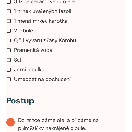
3 lžíce sezamového oleje
1 hrnek uvařených fazolí
1 menší mrkev karotka
2 cibule
0,5 l vývaru z řasy Kombu
Pramenitá voda
Sůl
Jarní cibulka
Umeocet na dochucení
Postup
Do hrnce dáme olej a přidáme na
půlměsíčky nakrájené cibule.