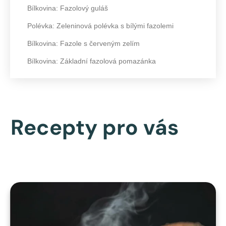
Bílkovina: Fazolový guláš
Polévka: Zeleninová polévka s bílými fazolemi
Bílkovina: Fazole s červeným zelím
Bílkovina: Základní fazolová pomazánka
Recepty pro vás