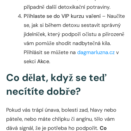
případně další detoxikační potraviny.
Přihlaste se do VIP kurzu vaření
– Naučíte
se, jak si během detoxu sestavit správný
jídelníček, který podpoří očistu a přirozeně
vám pomůže shodit nadbytečná kila.
Přihlásit se můžete na
dagmarluzna.cz
v
sekci
Akce
.
Co dělat, když se teď
necítíte dobře?
Pokud vás trápí únava, bolesti zad, hlavy nebo
páteře, nebo máte chřipku či angínu, tělo vám
dává signál, že je potřeba ho podpořit.
Co