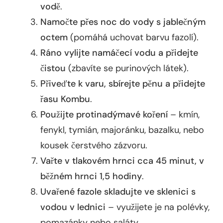
vodě
.
Namočte přes noc do vody s jablečným
octem
(pomáhá uchovat barvu fazolí).
Ráno vylijte namáčecí vodu a přidejte
čistou
(zbavíte se purinových látek).
Přiveďte k varu, sbírejte pěnu a přidejte
řasu Kombu
.
Použijte protinadýmavé koření
– kmín,
fenykl, tymián, majoránku, bazalku, nebo
kousek čerstvého zázvoru.
Vařte v tlakovém hrnci cca 45 minut, v
běžném hrnci 1,5 hodiny
.
Uvařené fazole skladujte ve sklenici s
vodou v lednici
– využijete je na polévky,
pomazánky nebo saláty.