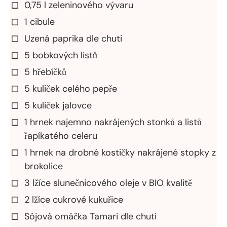
0,75 l zeleninového vývaru
1 cibule
Uzená paprika dle chuti
5 bobkových listů
5 hřebíčků
5 kuliček celého pepře
5 kuliček jalovce
1 hrnek najemno nakrájených stonků a listů
řapíkatého celeru
1 hrnek na drobné kostičky nakrájené stopky z
brokolice
3 lžíce slunečnicového oleje v BIO kvalitě
2 lžíce cukrové kukuřice
Sójová omáčka Tamari dle chuti