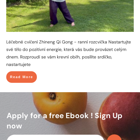
Léčebné cvičení Zhineng Qi Gong - ranní rozcvička Nastartujte
své tělo do pozitivní energie, která vás bude provázet celým
dnem. Rozproudí se vám krevní oběh, posílíte srdíčko,
nastartujete
Read More
Apply for a free Ebook ! Sign Up
now