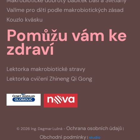
Makrobiotické dobroty babiček Dáši a Světlany
Vaříme pro děti podle makrobiotických zásad
Kouzlo kvásku
Pomůžu vám ke
zdraví
Lektorka makrobiotické stravy
Lektorka cvičení Zhineng Qi Gong
Ochrana
osobních údajů
©
2026
Ing. Dagmar Lužná
-
|
Obchodní podmínky
|
studio