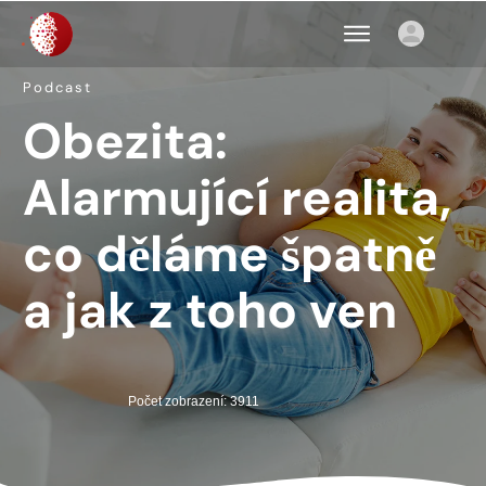
Podcast
Obezita:
Alarmující realita,
co děláme špatně
a jak z toho ven
Počet zobrazení: 3911