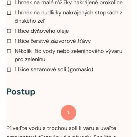
1 hrnek na malé růžičky nakrájené brokolice
1 hrnek na nudličky nakrájených stopkách z
čínského zelí
1 lžíce dýňového oleje
1 lžíce čerstvé zázvorové šťávy
Několik lžic vody nebo zeleninového vývaru
pro zeleninu
1 lžíce sezamové soli (gomasio)
Postup
1.
Přiveďte vodu s trochou soli k varu a uvařte