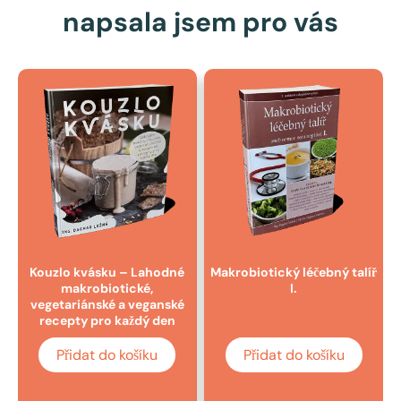
napsala jsem pro vás
Kouzlo kvásku – Lahodné
Makrobiotický léčebný talíř
makrobiotické,
I.
vegetariánské a veganské
recepty pro každý den
Přidat do košíku
Přidat do košíku