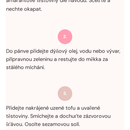
amarantové těstoviny dle návodu. Sceďte a
nechte okapat.
2.
Do pánve přidejte dýňový olej, vodu nebo vývar,
přípravnou zeleninu a restujte do měkka za
stálého míchání.
3.
Přidejte nakrájené uzené tofu a uvařené
těstoviny. Smíchejte a dochuťte zázvorovou
šťávou. Osolte sezamovou solí.