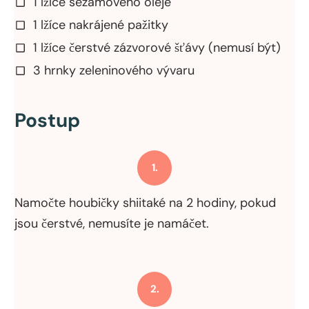
1 lžíce sezamového oleje
1 lžíce nakrájené pažitky
1 lžíce čerstvé zázvorové šťávy (nemusí být)
3 hrnky zeleninového vývaru
Postup
1.
Namočte houbičky shiitaké na 2 hodiny, pokud
jsou čerstvé, nemusíte je namáčet.
2.