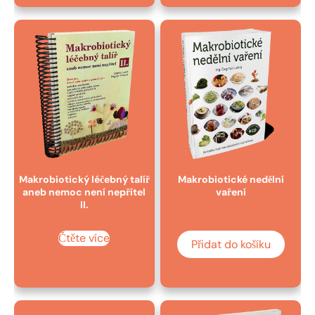
Makrobiotický léčebný talíř
Makrobiotické nedělní
aneb nemoc není nepřítel
vaření
II.
Čtěte více
Přidat do košíku