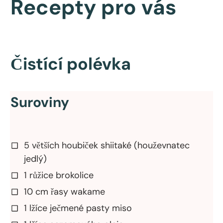
Recepty pro vás
Čistící polévka
Suroviny
5 větších houbiček shiitaké (houževnatec
jedlý)
1 růžice brokolice
10 cm řasy wakame
1 lžíce ječmené pasty miso