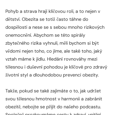
Pohyb a strava hrají klíčovou roli, a to nejen v
dětství. Obezita se totiž často táhne do
dospělosti a nese se s sebou mnoho rizikových
onemocnění. Abychom se této spirály
zbytečného rizika vyhnuli, měli bychom si být
vědomi nejen toho, co jíme, ale také toho, jaký
vztah máme k jídlu. Hledání rovnováhy mezi
tělesnou i duševní pohodou je klíčové pro zdravý
životní styl a dlouhodobou prevenci obezity.
Takže, pokud se také zajímáte o to, jak udržet
svou tělesnou hmotnost v harmonii a zabránit
obezitě, nebojte se přijít do našeho podcastu.
Společně prozkoumáme cesty k zdraví, vnitřní