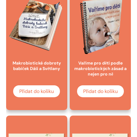
Makrobiotické dobroty
Vaříme pro děti podle
babiček Dáši a Světlany
makrobiotických zásad a
nejen pro ně
Přidat do košíku
Přidat do košíku