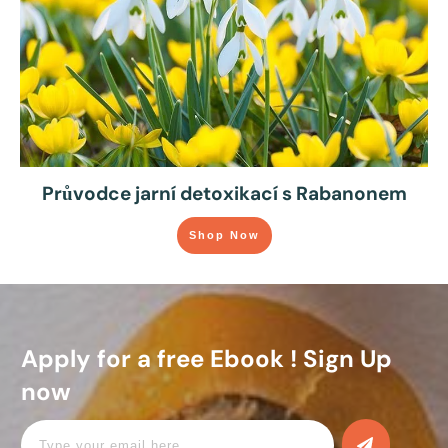
Průvodce jarní detoxikací s Rabanonem
Shop Now
Apply for a free Ebook ! Sign Up
now