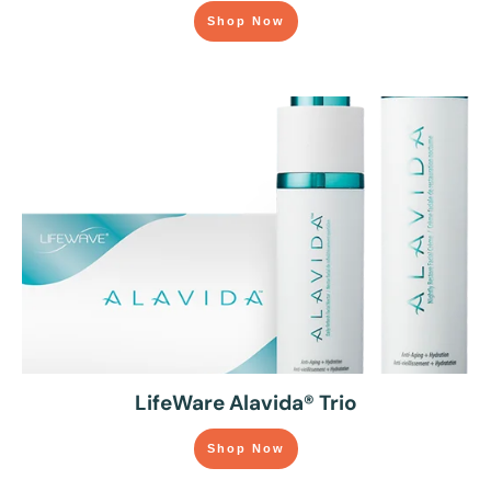
Shop Now
LifeWare Alavida® Trio
Shop Now