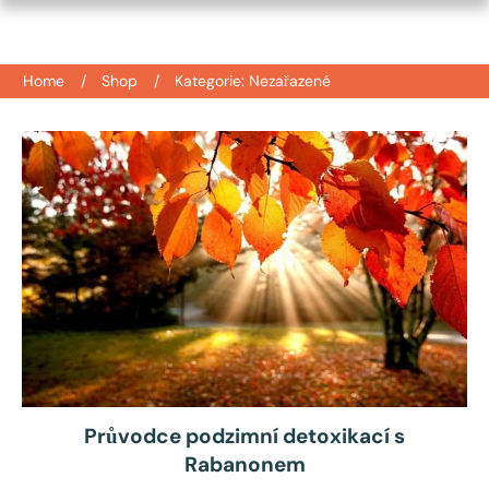
Home
/
Shop
/
Kategorie: Nezařazené
Průvodce podzimní detoxikací s
Rabanonem