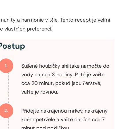
imunity a harmonie v těle. Tento recept je velmi
le vlastních preferencí.
Postup
Sušené houbičky shiitake namočte do
1.
vody na cca 3 hodiny. Poté je vařte
cca 20 minut, pokud jsou čerstvé,
vařte je rovnou.
Přidejte nakrájenou mrkev, nakrájený
2.
kořen petržele a vařte dalších cca 7
minut pod pokličkou.