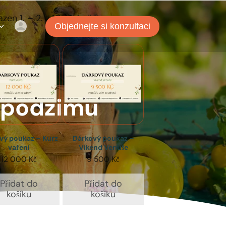
zen 1. – 2. z 10 výsledků
Objednejte si konzultaci
těla a
m podzimu
vý poukaz – Kurz
Dárkový poukaz –
vaření
Víkend Venuše
12 000
Kč
9 500
Kč
Přidat do
Přidat do
košíku
košíku