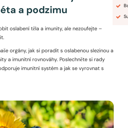
B
léta a podzimu
S
t oslabení těla a imunity, ale nezoufejte –
t.
naše orgány, jak si poradit s oslabenou slezinou a
ty a imunitní rovnováhy. Poslechněte si rady
 podporuje imunitní systém a jak se vyrovnat s