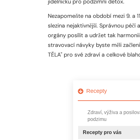
jídelníčku pro podzimní detox.
Nezapomeňte na období mezi 9. a 11
slezina nejaktivnější. Správnou péčí 
orgány posílit a udržet tak harmonii
stravovací návyky byste měli začlen
TĚLA" pro své zdraví a celkové blah
Recepty
Zdraví, výživa a posilo
podzimu
Recepty pro vás