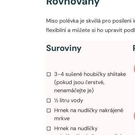
Rovnováhy
Miso polévka je skvělá pro posílení 
flexibilní a můžete si ho upravit pod
Suroviny
3-4 sušené houbičky shiitake
(pokud jsou čerstvé,
nenamáčejte je)
½ litru vody
Hrnek na nudličky nakrájené
mrkve
Hrnek na nudličky