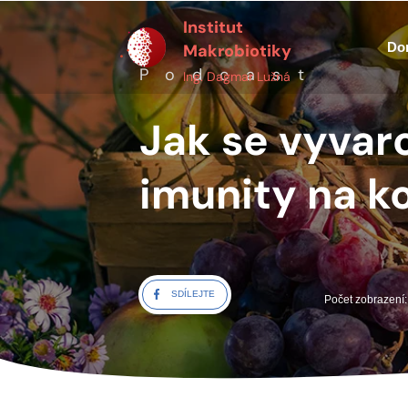
Institut
Do
Makrobiotiky
Podcast
Ing. Dagmar Lužná
Jak se vyvaro
imunity na k
SDÍLEJTE
Počet zobrazení