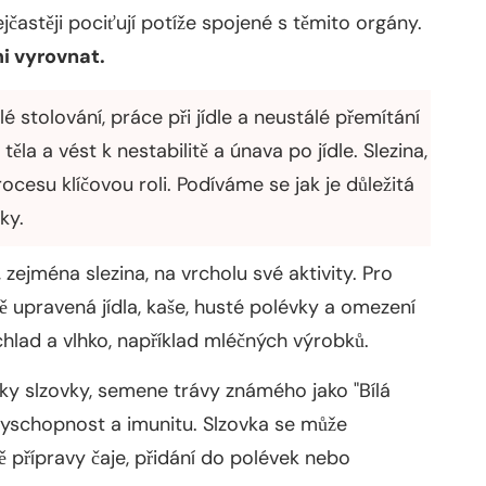
nejčastěji pociťují potíže spojené s těmito orgány.
mi vyrovnat.
é stolování, práce při jídle a neustálé přemítání
la a vést k nestabilitě a únava po jídle. Slezina,
rocesu klíčovou roli. Podíváme se jak je důležitá
ky.
 zejména slezina, na vrcholu své aktivity. Pro
ě upravená jídla, kaše, husté polévky a omezení
hlad a vlhko, například mléčných výrobků.
ky slzovky, semene trávy známého jako "Bílá
nyschopnost a imunitu. Slzovka se může
 přípravy čaje, přidání do polévek nebo