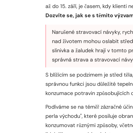
až do 15. září, je časem, kdy klienti 
Dozvíte se, jak se s těmito výzva
Narušené stravovací návyky, rychl
nad životem mohou oslabit střed tě
slinivka a žaludek hrají v tomto p
správná strava a stravovací návy
S blížícím se podzimem je střed těla,
správnou funkci jsou důležité tepeln
konzumace potravin způsobujících c
Podíváme se na téměř zázračné účin
perla východu", které posiluje obra
konzumovat různými způsoby, včetně