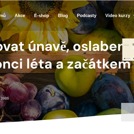
Zobra
mů
Akce
E-shop
Blog
Podcasty
Video kurzy
vat únavě, oslabení 
onci léta a začátke
Dárko
: 3986