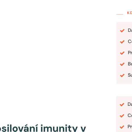
K
D
Co
P
B
S
D
Co
osilování imunity v
Pr