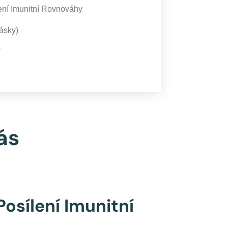
ení Imunitní Rovnováhy
ásky)
í
ás
Posílení Imunitní