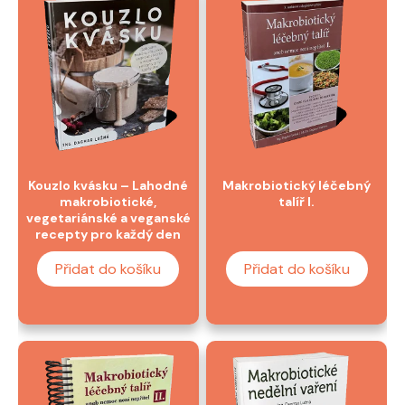
Kouzlo kvásku – Lahodné
Makrobiotický léčebný
makrobiotické,
talíř I.
vegetariánské a veganské
recepty pro každý den
Přidat do košíku
Přidat do košíku