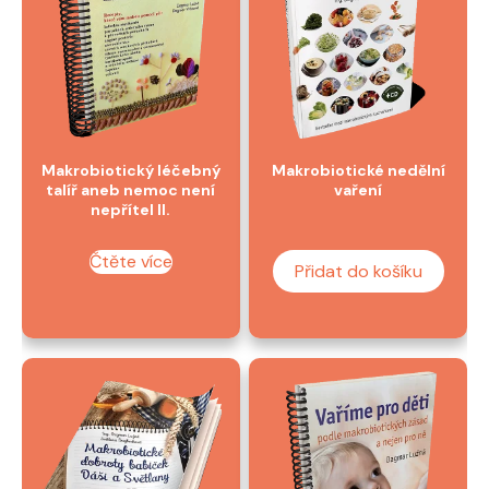
Makrobiotický léčebný
Makrobiotické nedělní
talíř aneb nemoc není
vaření
nepřítel II.
Čtěte více
Přidat do košíku