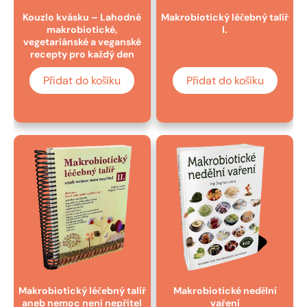
Kouzlo kvásku – Lahodné
Makrobiotický léčebný talíř
makrobiotické,
I.
vegetariánské a veganské
recepty pro každý den
Přidat do košíku
Přidat do košíku
Makrobiotický léčebný talíř
Makrobiotické nedělní
aneb nemoc není nepřítel
vaření