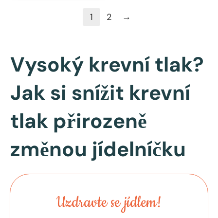
→
1
2
Vysoký krevní tlak?
Jak si snížit krevní
tlak přirozeně
změnou jídelníčku
Uzdravte se jídlem!