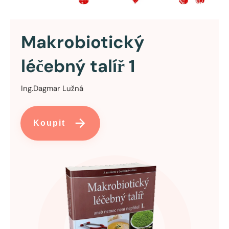
Makrobiotický
léčebný talíř 1
Ing.Dagmar Lužná
Koupit