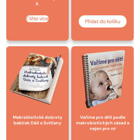
II.
Čtěte více
Přidat do košíku
Makrobiotické dobroty
Vaříme pro děti podle
babiček Dáši a Světlany
makrobiotických zásad a
nejen pro ně