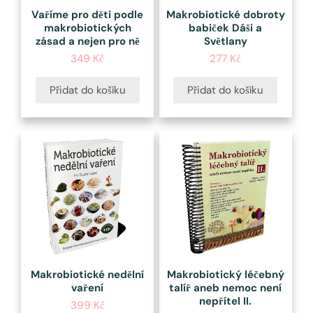
Vaříme pro děti podle
Makrobiotické dobroty
makrobiotických
babiček Dáši a
zásad a nejen pro ně
Světlany
349
Kč
277
Kč
Přidat do košíku
Přidat do košíku
Makrobiotické nedělní
Makrobiotický léčebný
vaření
talíř aneb nemoc není
nepřítel II.
399
Kč