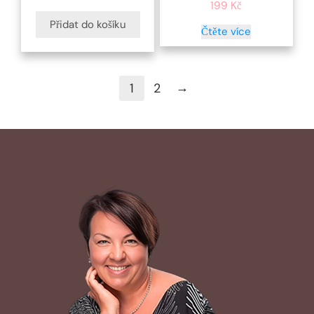
199
Kč
Přidat do košíku
Čtěte více
→
1
2