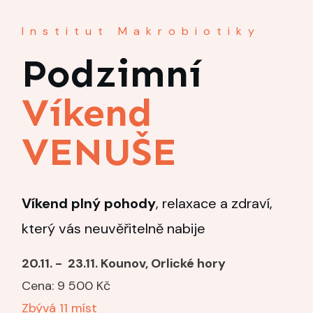
Institut Makrobiotiky
Podzimní
Víkend
VENUŠE
Víkend plný pohody
, relaxace a zdraví,
který vás neuvěřitelně nabije
20.11. - 23.11. Kounov, Orlické hory
Cena:
9 500
Kč
Zbývá 11 míst