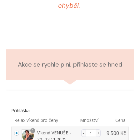
chyběl.
Akce se rychle plní, přihlaste se hned
Přihláška
Relax víkend pro ženy
Množství
Cena
1
Víkend VENUŠE -
9 500
Kč
20.-23.11.2025