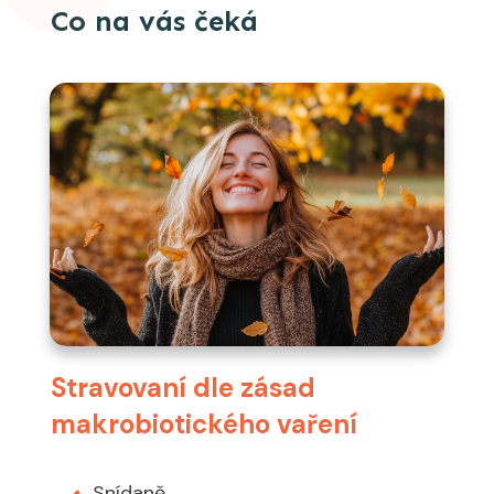
Co na vás čeká
Stravovaní dle zásad
makrobiotického vaření
Snídaně