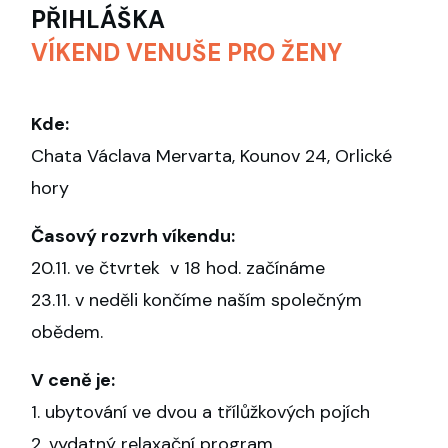
PŘIHLÁŠKA
VÍKEND VENUŠE PRO ŽENY
Kde:
Chata Václava Mervarta, Kounov 24, Orlické
hory
Časový rozvrh víkendu:
20.11. ve čtvrtek v 18 hod. začínáme
23.11. v neděli končíme naším společným
obědem.
V ceně je:
1. ubytování ve dvou a třílůžkových pojích
2. vydatný relaxační program