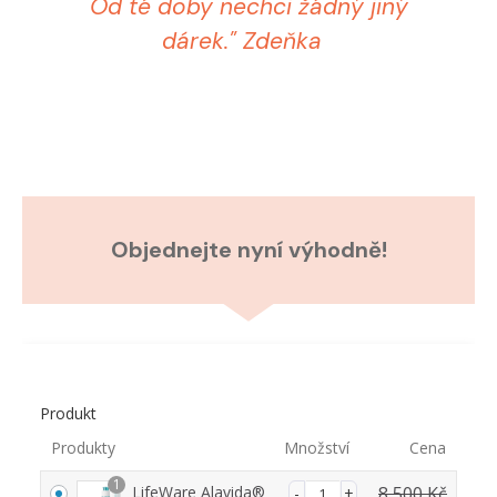
Od té doby nechci žádný jiný
dárek." Zdeňka
Objednejte nyní výhodně!
Produkt
Produkty
Množství
Cena
1
LifeWare Alavida®
8 500
Kč