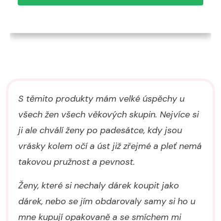
0 K
0 K
č.
č.
S těmito produkty mám velké úspěchy u
všech žen všech věkových skupin. Nejvíce si
ji ale chválí ženy po padesátce, kdy jsou
vrásky kolem očí a úst již zřejmé a pleť nemá
takovou pružnost a pevnost.
Ženy, které si nechaly dárek koupit jako
dárek, nebo se jím obdarovaly samy si ho u
mne kupují opakovaně a se smíchem mi