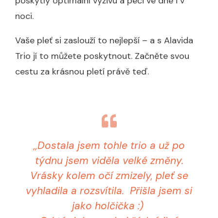
poskytly optimální výživu a péči ve dne i v
noci.
Vaše pleť si zaslouží to nejlepší – a s Alavida
Trio jí to můžete poskytnout. Začněte svou
cestu za krásnou pletí právě teď.
,,Dostala jsem tohle trio a už po
týdnu jsem viděla velké změny.
Vrásky kolem očí zmizely, pleť se
vyhladila a rozsvítila. Přišla jsem si
jako holčička :)