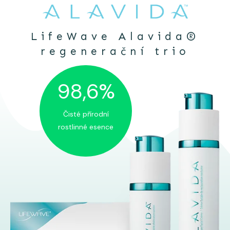
LifeWave Alavida®
regenerační trio
98,6%
Čisté přírodní
rostlinné esence